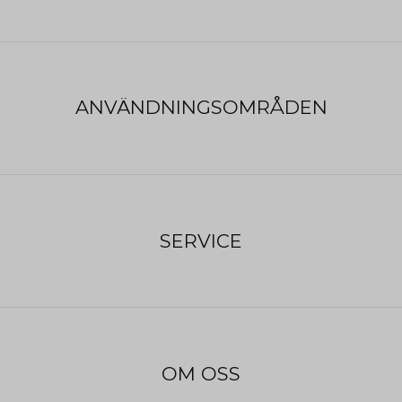
Pris:
390
:-
Rea:
235
:-
(exkl. moms)
ANVÄNDNINGSOMRÅDEN
Art.nr:
E93ACA
Tillverkare:
Petzl
Beräknad leveranstid:
3 dagar
SERVICE
OM OSS