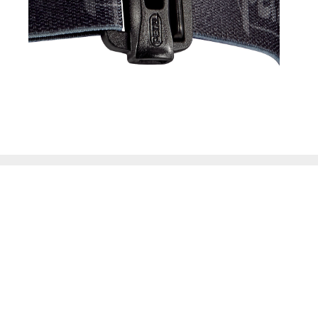
Produktinformation
VI TOMMER LAGRET FÖR ATT GÖRA PLATS FÖR
KOMMANDE NYHETER.
LAGERSALDO: 1st
40% RABATT PÅ ORDINARIE PRIS.