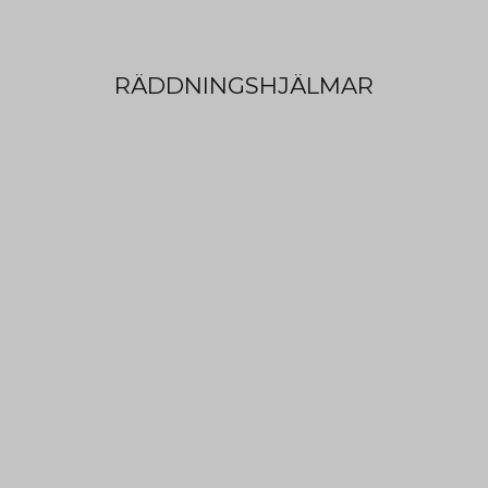
JH-T KOMMUNIKATION
RÄDDNINGSHJÄLMAR