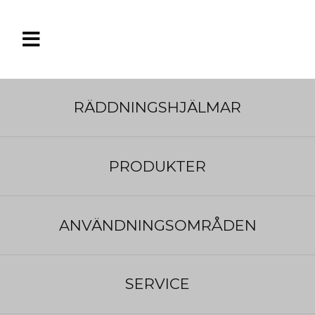

RÄDDNINGSHJÄLMAR
Om oss
Livräddning är vår passion
PRODUKTER
Vi brinner för att den enskilda
räddningsarbetaren ska känna självförtroende
ANVÄNDNINGSOMRÅDEN
och stolthet i sin yrkesroll. Produkterna vi
erbjuder är noga utvalda för att förenkla arbetet
och höja säkerheten vid en räddningsinsats. Vårt
SERVICE
fokus ligger på den slutliga användaren för att se
till att de kan fortsätta göra sitt arbete med lust