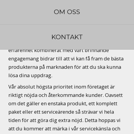
och självförtroende, övertygade om att de valt rätt
OM OSS
utrustning för arbetsuppgiften.
Vi har över 15 års branscherfarenhet och har goda
erfarenheter av professionell dykning samt
KONTAKT
livräddning i såväl vatten som på land. Vår
erfarenhet kombinerat med vårt brinnande
engagemang bidrar till att vi kan få fram de bästa
produkterna på marknaden för att du ska kunna
lösa dina uppdrag.
Vår absolut högsta prioritet inom företaget är
riktigt nöjda och återkommande kunder. Oavsett
om det gäller en enstaka produkt, ett komplett
paket eller ett serviceärende så strävar vi hela
tiden för att göra dig extra nöjd. Detta hoppas vi
att du kommer att märka i vår servicekänsla och