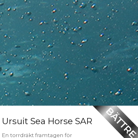
Ursuit Sea Horse SAR
En torrdräkt framtagen för