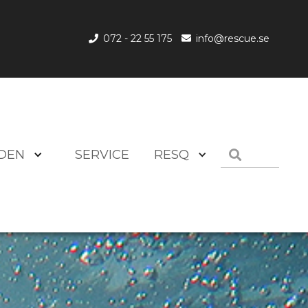
072 - 22 55 175
info@rescue.se


DEN
SERVICE
RESQ