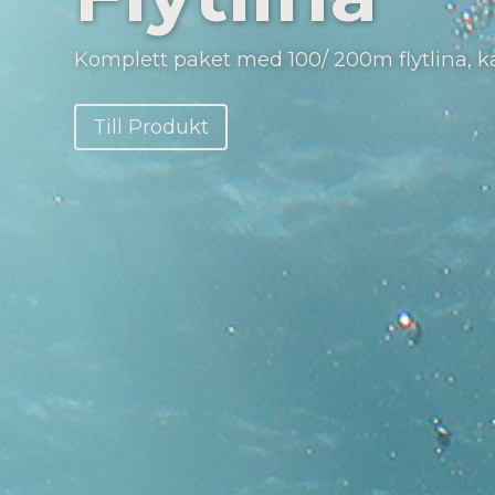
Vi servar och lagar alla typer av torrdräkte
Läs mer här