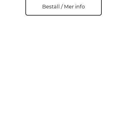
Beställ / Mer info
m x 3.05 cm x 50.80 cm