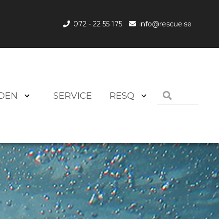
072 - 22 55 175
info@rescue.se


DEN
SERVICE
RESQ