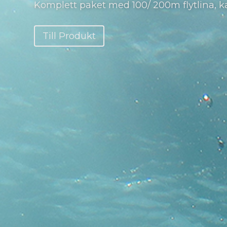
Vi servar och lagar alla typer av torrdräkte
Läs mer här