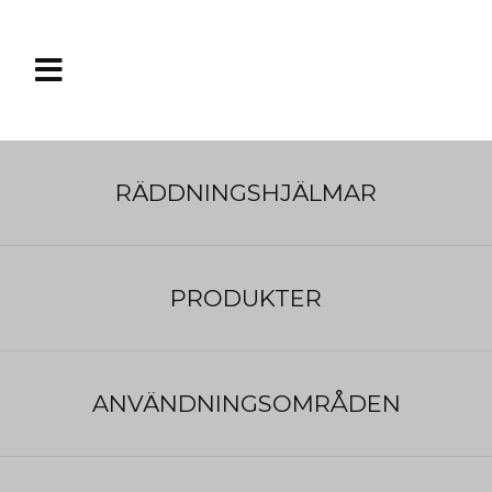

RÄDDNINGSHJÄLMAR
Baltic Radioväska Universal
PRODUKTER
Anpassad för räddningsvästar.
Pris:
180
:-
(exkl. moms)
ANVÄNDNINGSOMRÅDEN
Art.nr:
2513-000-1
Tillverkare:
Baltic