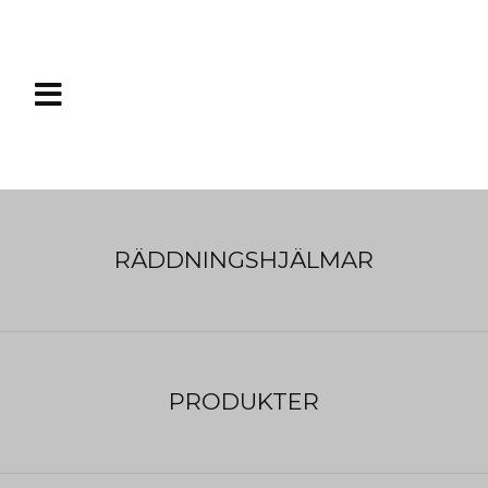

RÄDDNINGSHJÄLMAR
Baltic Legend 305, Sele, Auto
Flytväst med god bärförmåga.
PRODUKTER
Pris:
1 890
:-
(exkl. moms)