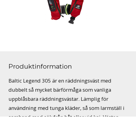
Produktinformation
Baltic Legend 305 är en räddningsväst med
dubbelt så mycket bärförmåga som vanliga
uppblåsbara räddningsvästar. Lämplig för
användning med tunga kläder, så som larmställ i
samband med sök från båt eller vid kaj. Västen
har integrerad säkerhetssele med vävd ögla att
fästa livlinan i. Löstagbart grenband.